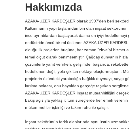
Hakkımızda
AZAKA-ÜZER KARDEŞLER olarak 1997'den beri sektörde 
Kalkınmanın yapı taşlarından biri olan inşaat sektörünün 
ince ayrıntılardan başlayarak daima en iyiyi hedeflemeyi g
endüstride öncü bir rol üstlenen AZAKA-ÜZER KARDEŞLER
olduğu ilk projeden bugüne, her zaman "zirve"yi hizmet an
temel ölçüt olarak benimsemiştir. Çağdaş dünyanın hızla 
çözümlerle yanıt verirken, gelişimde, başarıda, rekabette
hedeflenen değil, yola çıkılan noktayı oluşturmuştur... Mü
projelerin özündeki yaratıcılığa bağlılık duymayı, saygı gö
kırılma noktası, onu hayalden gerçeğe taşırken sergilenec
AZAKA-ÜZER KARDEŞLER İnşaat müteahhitliğini gerçekleş
bakış açısıyla yaklaşır; tüm süreçlerde her emek verenin 
mükemmel bir işbirliği ve takım ruhu ile çalışır.
İnşaat sektörünün farklı alanlarında aynı üstün uzmanlık