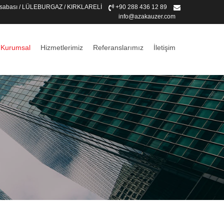
 Kasabası / LÜLEBURGAZ / KIRKLARELİ
+90 288 436 12 89
info@azakauzer.com
Kurumsal
Hizmetlerimiz
Referanslarımız
İletişim