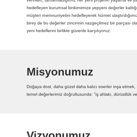
verirken, tamamladığımız her yeni projenin yaşama ve y
hedefleyen kurumsal birikimimize yepyeni değerler kattı
müşteri memnuniyetini hedefleyerek hizmet ulaştırdığımı
birey de bu değerler zincirinin vazgeçilmez bir parçası ol
yeni hedeflerini birlikte güvenle karşılıyoruz.
Misyonumuz
Doğaya dost, daha güzel daha kalıcı eserler inşa etmek, b
temel değerlerimiz doğrultusunda: "iş ahlakı, dürüstlük ve
Vizyonumuz