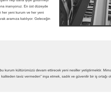
aşamı hep daha iyiye götürmeyi
ğına inanıyoruz. En üst düzeyde
z her yeni kurum ve her yeni
arak aramıza katılıyor. Geleceğin
u kurum kültürümüzü devam ettirecek yeni nesiller yetiştirmektir. Mimar
 kaliteden taviz vermeden" inşa etmek, sadık ve güvenilir bir iş ortağı o